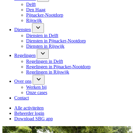
Delft
Den Haag
Pijnacker-Nootdorp
Rijswijk
Diensten
Diensten in Delft
Diensten in Pijnacker-Nootdorp
Diensten in Rijswijk
Regelingen
Regelingen in Delft
Regelingen in Pijnacker-Nootdorp
Regelingen in Rijswijk
Over ons
Werken bij
Onze cases
Contact
Alle activiteiten
Beheerder login
Download SBG app