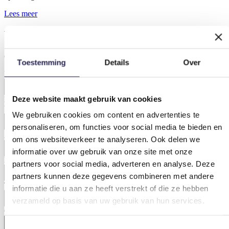
Lees meer
Verbeter- of klachtenformulier
Gelieve dit formulier zo volledig mogelijk in te vullen.
Toestemming
Details
Over
Bedrijfsnaam / organisatie
Deze website maakt gebruik van cookies
Naam
(Vereist)
Voornaam
We gebruiken cookies om content en advertenties te
personaliseren, om functies voor social media te bieden en
Achternaam
om ons websiteverkeer te analyseren. Ook delen we
informatie over uw gebruik van onze site met onze
E-mailadres
(Vereist)
partners voor social media, adverteren en analyse. Deze
partners kunnen deze gegevens combineren met andere
Telefoon
(Vereist)
informatie die u aan ze heeft verstrekt of die ze hebben
verzameld op basis van uw gebruik van hun services.
Omschrijving verbeterpunten of klachten
(Vereist)
Toestemmingsselectie