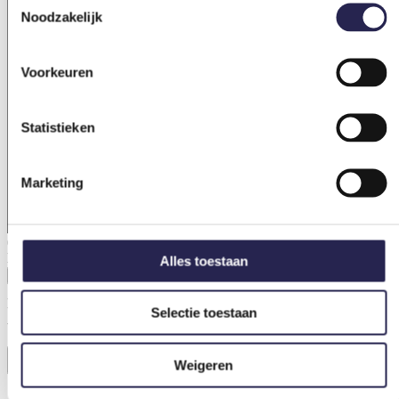
Noodzakelijk
Voorkeuren
Statistieken
Marketing
0 van 1500 max. aantal karakters
Bestand
Alles toestaan
Max. bestandsgrootte: 64 MB.
Selectie toestaan
Accepteer algemene voorwaarden
(Vereist)
Ik ben akkoord met de algemene voorwaarden.
Weigeren
Versturen