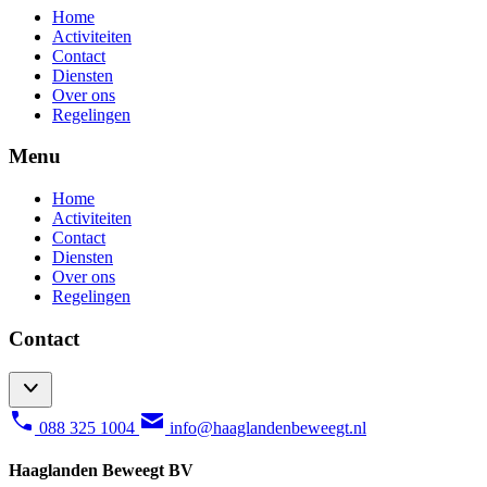
Home
Activiteiten
Contact
Diensten
Over ons
Regelingen
Menu
Home
Activiteiten
Contact
Diensten
Over ons
Regelingen
Contact
088 325 1004
info@haaglandenbeweegt.nl
Haaglanden Beweegt BV