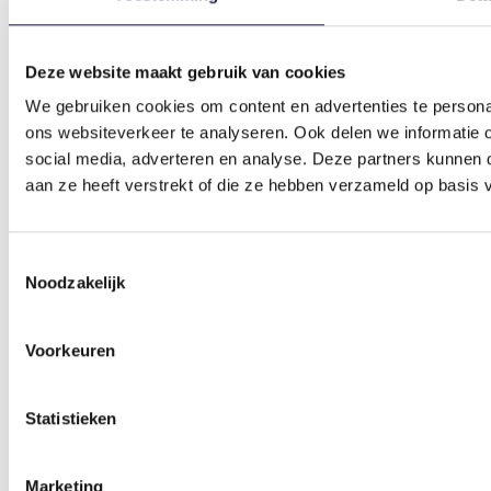
KvK-nummer
55365086
Volg ons:
Deze website maakt gebruik van cookies
We gebruiken cookies om content en advertenties te persona
ons websiteverkeer te analyseren. Ook delen we informatie 
social media, adverteren en analyse. Deze partners kunnen
aan ze heeft verstrekt of die ze hebben verzameld op basis 
© 2026 Haaglanden Beweegt
Toestemmingsselectie
Algemene voorwaarden
Cookiebeleid
Noodzakelijk
Privacyverklaring
Klachtenprocedure
Voorkeuren
Statistieken
Marketing