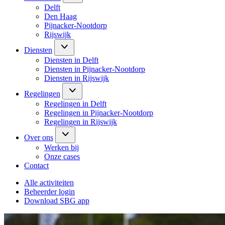
Delft
Den Haag
Pijnacker-Nootdorp
Rijswijk
Diensten
Diensten in Delft
Diensten in Pijnacker-Nootdorp
Diensten in Rijswijk
Regelingen
Regelingen in Delft
Regelingen in Pijnacker-Nootdorp
Regelingen in Rijswijk
Over ons
Werken bij
Onze cases
Contact
Alle activiteiten
Beheerder login
Download SBG app