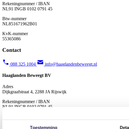
Rekeningnummer / IBAN
NL91 INGB 0102 0791 45
Btw-nummer
NL851671962B01
KvK-nummer
55365086
Contact
088 325 1004
info@haaglandenbeweegt.nl
Haaglanden Beweegt BV
Adres
Dijkgraafstraat 4, 2288 JA Rijswijk
Rekeningnummer / IBAN
NL91 INGB 0102 0791 45
Btw-nummer
NL851671962B01
Toestemming
Deta