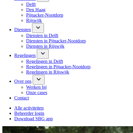
Delft
Den Haag
Pijnacker-Nootdorp
Rijswijk
Diensten
Diensten in Delft
Diensten in Pijnacker-Nootdorp
Diensten in Rijswijk
Regelingen
Regelingen in Delft
Regelingen in Pijnacker-Nootdorp
Regelingen in Rijswijk
Over ons
Werken bij
Onze cases
Contact
Alle activiteiten
Beheerder login
Download SBG app