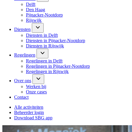
Delft
Den Haag
Pijnacker-Nootdorp
Rijswijk
Diensten
Diensten in Delft
Diensten in Pijnacker-Nootdorp
Diensten in Rijswijk
Regelingen
Regelingen in Delft
Regelingen in Pijnacker-Nootdorp
Regelingen in Rijswijk
Over ons
Werken bij
Onze cases
Contact
Alle activiteiten
Beheerder login
Download SBG app