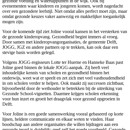
gezonde voeding en watertappunten in de wijk. Ook bij
evenementen waar kinderen en jongeren komen, wordt nagedacht
over een gezondere leefstijl. Niet omdat alles perfect moet zijn, maar
omdat gezonde keuzes vaker aanwezig en makkelijker toegankelijk
mogen zijn.
Voor de komende tijd ziet Joline vooral kansen in het versterken van
de gezonde kinderopvang. Gezondheid begint immers al vroeg.
Door samen met kinderopvangorganisaties, de gemeente Delft,
JOGG, JGZ en andere partners op te trekken, kan ook daar een
stevige basis worden gelegd.
Volgens JOGG-regisseurs Lotte ter Huerne en Hanneke Baas past
Joline goed binnen de lokale JOGG-aanpak. Zij heeft veel
inhoudelijke kennis van scholen en gezondheid binnen het
onderwijs, weet wat er speelt en zet zich met veel vasthoudendheid
in om scholen verder te helpen. Ook maakt zij successen zichtbaar,
bijvoorbeeld door de wethouder te betrekken bij de uitreiking van
Gezonde School-vignetten. Daarmee krijgen scholen erkenning
voor hun inzet en groeit het draagvlak voor gezond opgroeien in
Delft.
Voor Joline is een goede samenwerking vooral gebaseerd op korte
lijnen, heldere communicatie en elkaar weten te vinden. Haar
boodschap aan andere organisaties die willen bijdragen aan een
gezonde jeugd is duidelijk: geef zelf het goede voorbeeld. Gezonde