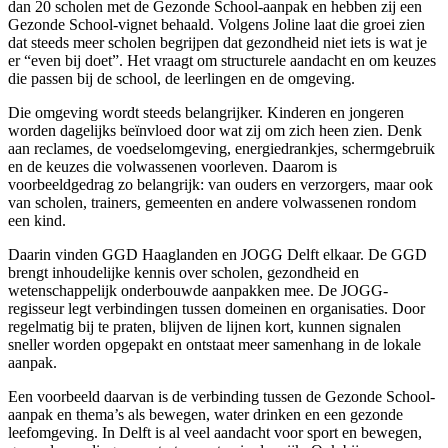
dan 20 scholen met de Gezonde School-aanpak en hebben zij een
Gezonde School-vignet behaald. Volgens Joline laat die groei zien
dat steeds meer scholen begrijpen dat gezondheid niet iets is wat je
er “even bij doet”. Het vraagt om structurele aandacht en om keuzes
die passen bij de school, de leerlingen en de omgeving.
Die omgeving wordt steeds belangrijker. Kinderen en jongeren
worden dagelijks beïnvloed door wat zij om zich heen zien. Denk
aan reclames, de voedselomgeving, energiedrankjes, schermgebruik
en de keuzes die volwassenen voorleven. Daarom is
voorbeeldgedrag zo belangrijk: van ouders en verzorgers, maar ook
van scholen, trainers, gemeenten en andere volwassenen rondom
een kind.
Daarin vinden GGD Haaglanden en JOGG Delft elkaar. De GGD
brengt inhoudelijke kennis over scholen, gezondheid en
wetenschappelijk onderbouwde aanpakken mee. De JOGG-
regisseur legt verbindingen tussen domeinen en organisaties. Door
regelmatig bij te praten, blijven de lijnen kort, kunnen signalen
sneller worden opgepakt en ontstaat meer samenhang in de lokale
aanpak.
Een voorbeeld daarvan is de verbinding tussen de Gezonde School-
aanpak en thema’s als bewegen, water drinken en een gezonde
leefomgeving. In Delft is al veel aandacht voor sport en bewegen,