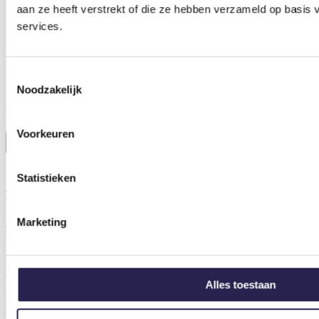
aan ze heeft verstrekt of die ze hebben verzameld op basis
Home
services.
Activiteiten
Contact
Diensten
Over ons
Toestemmingsselectie
Regelingen
Noodzakelijk
Contact
Voorkeuren
088 325 1004
info@haaglandenbeweegt.nl
Statistieken
Haaglanden Beweegt BV
Marketing
Adres
Dijkgraafstraat 4, 2288 JA Rijswijk
Rekeningnummer / IBAN
NL91 INGB 0102 0791 45
Alles toestaan
Btw-nummer
NL851671962B01