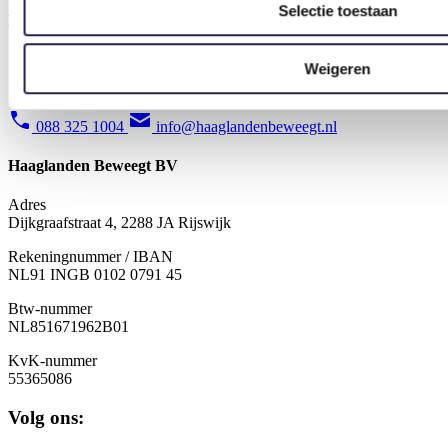
Selectie toestaan
KvK-nummer
55365086
Weigeren
Contact
088 325 1004
info@haaglandenbeweegt.nl
Haaglanden Beweegt BV
Adres
Dijkgraafstraat 4, 2288 JA Rijswijk
Rekeningnummer / IBAN
NL91 INGB 0102 0791 45
Btw-nummer
NL851671962B01
KvK-nummer
55365086
Volg ons: